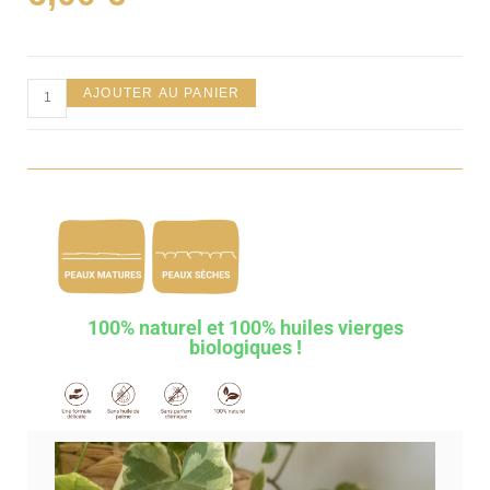
basé sur
notations
client
AJOUTER AU PANIER
100% naturel et 100% huiles vierges
biologiques !