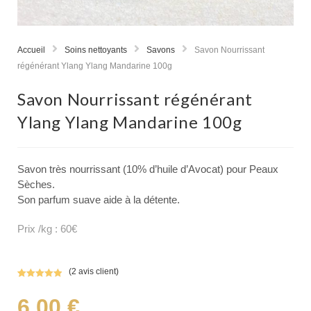
Accueil
Soins nettoyants
Savons
Savon Nourrissant
régénérant Ylang Ylang Mandarine 100g
Savon Nourrissant régénérant
Ylang Ylang Mandarine 100g
Savon très nourrissant (10% d’huile d’Avocat) pour Peaux
Sèches.
Son parfum suave aide à la détente.
Prix /kg : 60€
(
2
avis client)
Noté
2
5.00
sur 5
6,00
€