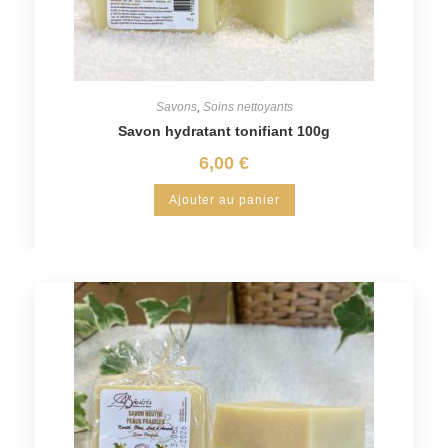
Savons
,
Soins nettoyants
Savon hydratant tonifiant 100g
6,00
€
Ajouter au panier