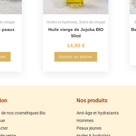
du visage
Huiles et hydrolats
,
Soins du visage
e peaux
Huile vierge de Jojoba BIO
Ba
50ml
14,90
€
nier
Ajouter au panier
ion
Nos produits
n de nos cosmétiques Bio
Anti-âge et hydratants
que
Hommes
cter
Peaux jeunes
 de vente
Huiles & hydrolats