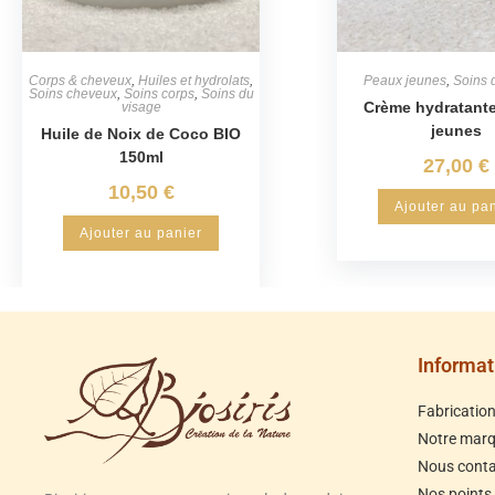
Corps & cheveux
,
Huiles et hydrolats
,
Peaux jeunes
,
Soins 
Soins cheveux
,
Soins corps
,
Soins du
Crème hydratant
visage
jeunes
Huile de Noix de Coco BIO
150ml
27,00
€
10,50
€
Ajouter au pa
Ajouter au panier
Informat
Fabricatio
Notre mar
Nous conta
Nos points