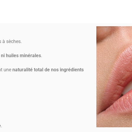
s à sèches.
ni huiles minérales
.
nt une
naturalité total de nos ingrédients
e
.