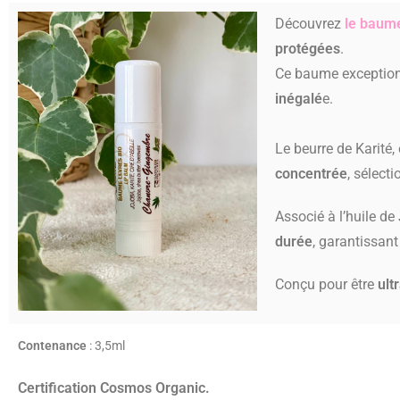
Découvrez
le
baum
protégées
.
Ce baume exceptio
inégalé
e.
Le beurre de Karité, 
concentrée
, sélect
Associé à l’huile de
durée
, garantissant
Conçu pour être
ult
Contenance
: 3,5ml
Certification Cosmos Organic.