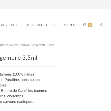
CHEVEUX
MES ESSENTIELS
OFFRES
0
ume à lèvres Chanvre Gingembre 3,5ml
ngembre 3,5ml
 abimées (100% naturel)
ns Paraffine, sans aucun
bles).
 au Beurre de Karité les baumes
très longtemps.
de saveurs exotiques.