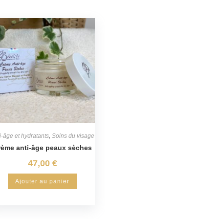
i-âge et hydratants
,
Soins du visage
rème anti-âge peaux sèches
47,00
€
Ajouter au panier