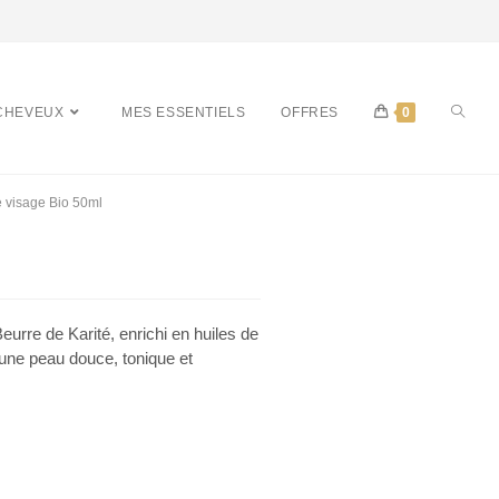
CHEVEUX
MES ESSENTIELS
OFFRES
0
 visage Bio 50ml
eurre de Karité, enrichi en huiles de
 une peau douce, tonique et