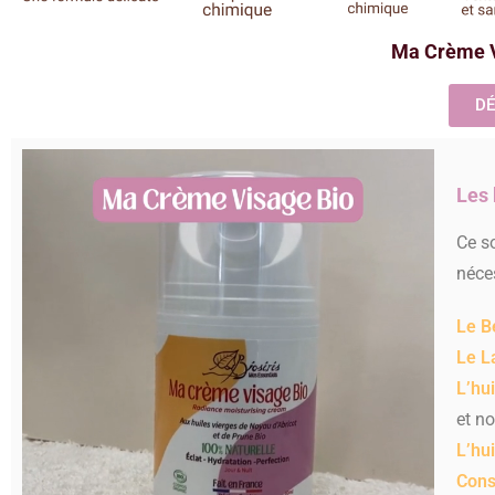
Ma Crème Vi
DÉ
Les 
Ce so
néces
Le B
Le L
L’hu
et no
L’hu
Cons