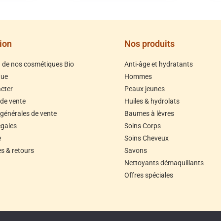
ion
Nos produits
n de nos cosmétiques Bio
Anti-âge et hydratants
que
Hommes
cter
Peaux jeunes
 de vente
Huiles & hydrolats
 générales de vente
Baumes à lèvres
égales
Soins Corps
e
Soins Cheveux
 & retours
Savons
Nettoyants démaquillants
Offres spéciales