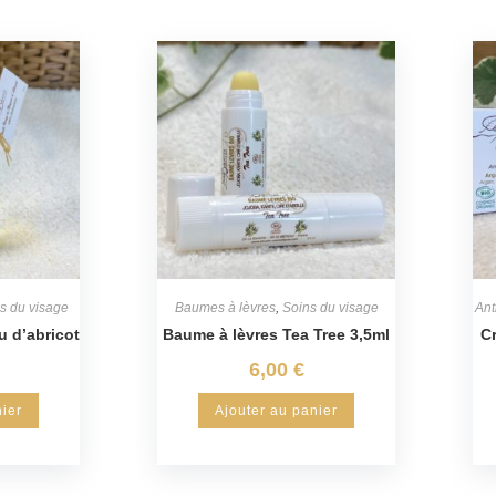
s du visage
Baumes à lèvres
,
Soins du visage
Ant
u d’abricot
Baume à lèvres Tea Tree 3,5ml
C
6,00
€
nier
Ajouter au panier