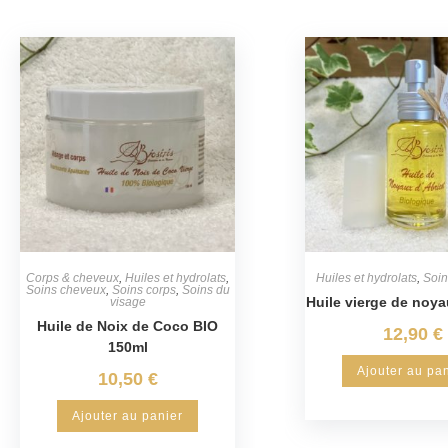
Corps & cheveux
,
Huiles et hydrolats
,
Huiles et hydrolats
,
Soin
Soins cheveux
,
Soins corps
,
Soins du
Huile vierge de noya
visage
Huile de Noix de Coco BIO
12,90
€
150ml
Ajouter au pa
10,50
€
Ajouter au panier