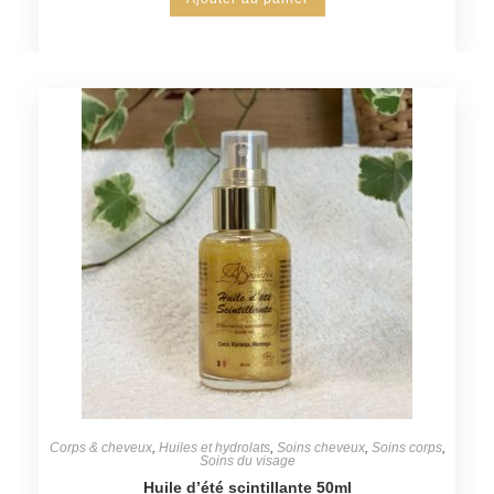
Corps & cheveux
,
Huiles et hydrolats
,
Soins cheveux
,
Soins corps
,
Soins du visage
Huile d’été scintillante 50ml