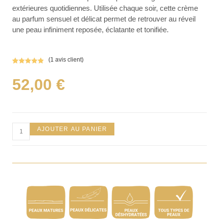
extérieures quotidiennes. Utilisée chaque soir, cette crème
au parfum sensuel et délicat permet de retrouver au réveil
une peau infiniment reposée, éclatante et tonifiée.
(
1
avis client)
Noté
1
5.00
sur 5
52,00
€
basé sur
notation
client
AJOUTER AU PANIER