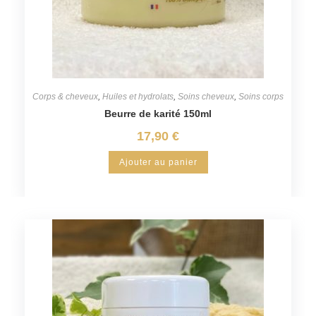
Corps & cheveux
,
Huiles et hydrolats
,
Soins cheveux
,
Soins corps
Beurre de karité 150ml
17,90
€
Ajouter au panier