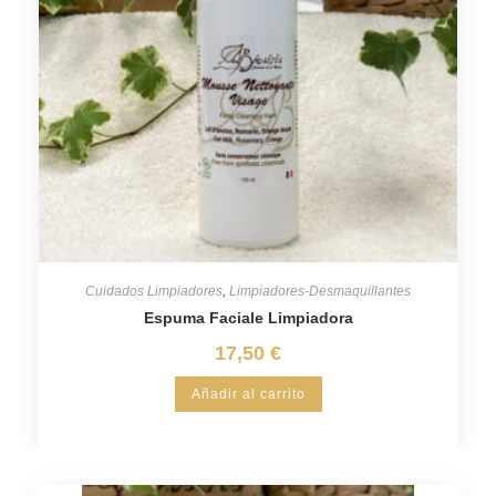
Cuidados Limpiadores
,
Limpiadores-Desmaquillantes
Espuma Faciale Limpiadora
17,50
€
Añadir al carrito