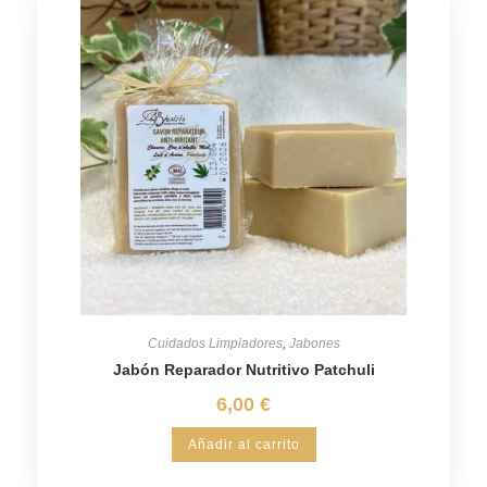
Cuidados Limpiadores
,
Jabones
Jabón Reparador Nutritivo Patchuli
6,00
€
Añadir al carrito