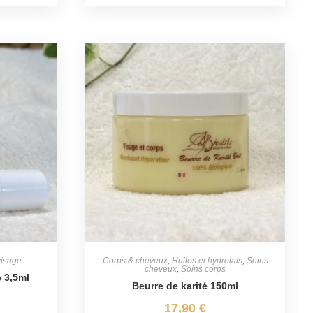
visage
Corps & cheveux
,
Huiles et hydrolats
,
Soins
cheveux
,
Soins corps
 3,5ml
Beurre de karité 150ml
17,90
€