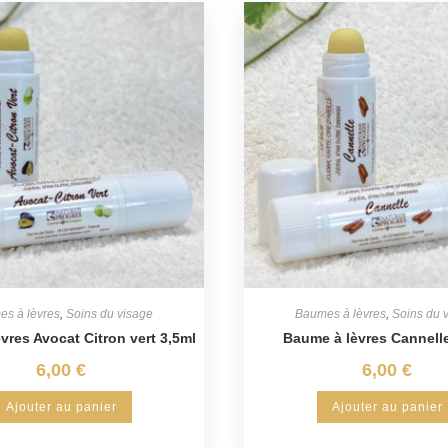
s à lèvres
,
Soins du visage
Baumes à lèvres
,
Soins du 
vres Avocat Citron vert 3,5ml
Baume à lèvres Cannelle
6,00
€
6,00
€
Ajouter au panier
Ajouter au panier