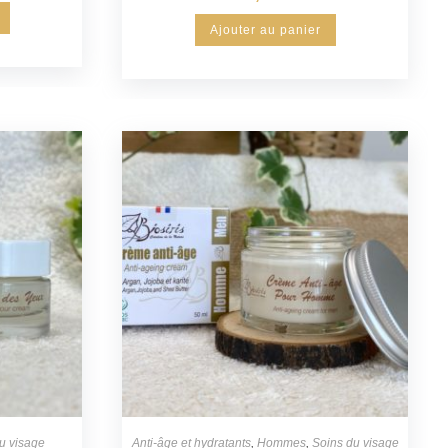
Ajouter au panier
u visage
Anti-âge et hydratants
,
Hommes
,
Soins du visage