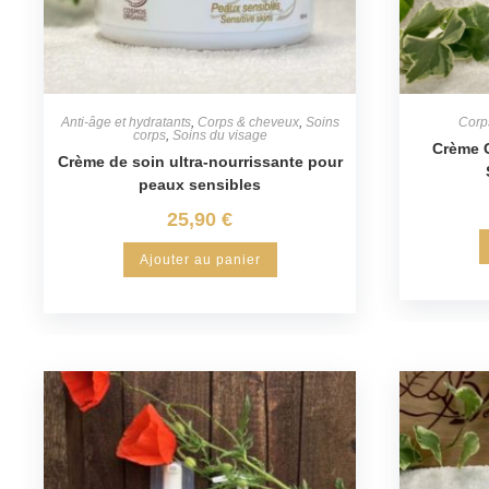
Anti-âge et hydratants
,
Corps & cheveux
,
Soins
Corp
corps
,
Soins du visage
Crème G
Crème de soin ultra-nourrissante pour
peaux sensibles
25,90
€
Ajouter au panier