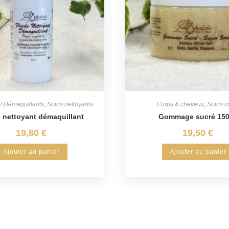
 / Démaquillants
,
Soins nettoyants
Corps & cheveux
,
Soins c
e nettoyant démaquillant
Gommage sucré 15
19,80
€
19,50
€
Ajouter au panier
Ajouter au panier