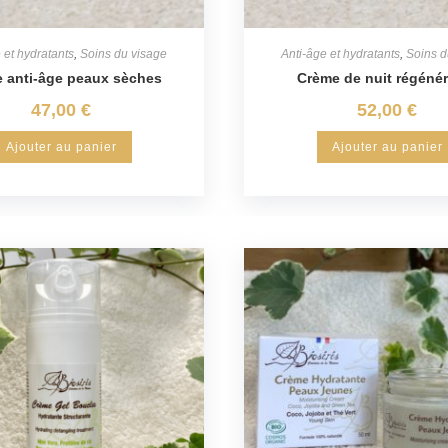
 et hydratants
,
Soins du visage
Anti-âge et hydratants
,
Soins d
 anti-âge peaux sèches
Crème de nuit régéné
47,00
€
52,00
€
Ajouter au panier
Ajouter au panier