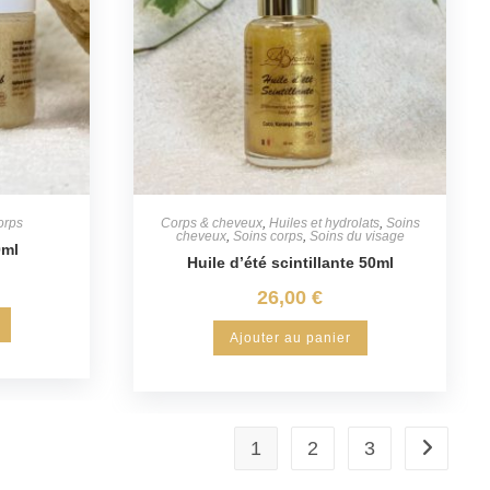
orps
Corps & cheveux
,
Huiles et hydrolats
,
Soins
cheveux
,
Soins corps
,
Soins du visage
0ml
Huile d’été scintillante 50ml
26,00
€
Ajouter au panier
1
2
3