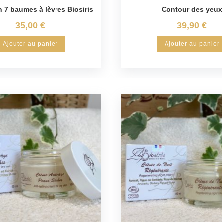
n 7 baumes à lèvres Biosiris
Contour des yeux
35,00
€
39,90
€
Ajouter au panier
Ajouter au panier