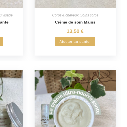
u visage
Corps & cheveux
,
Soins corps
rante
Crème de soin Mains
13,50
€
Ajouter au panier