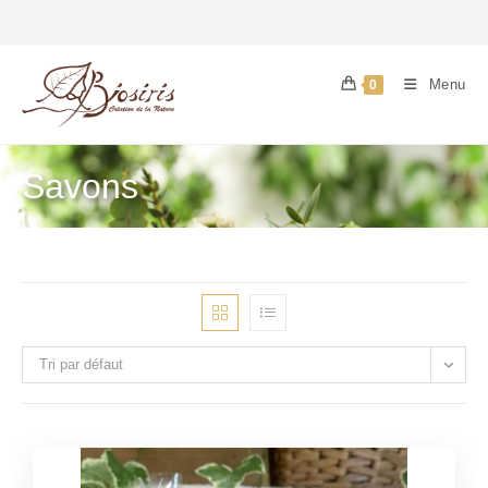
Menu
0
Savons
Tri par défaut