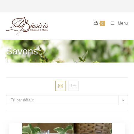
Menu
0
Savons
Tri par défaut