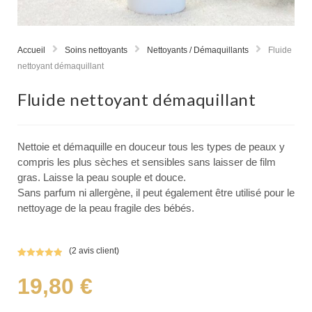
Accueil
Soins nettoyants
Nettoyants / Démaquillants
Fluide
nettoyant démaquillant
Fluide nettoyant démaquillant
Nettoie et démaquille en douceur tous les types de peaux y
compris les plus sèches et sensibles sans laisser de film
gras. Laisse la peau souple et douce.
Sans parfum ni allergène, il peut également être utilisé pour le
nettoyage de la peau fragile des bébés.
(
2
avis client)
Noté
2
5.00
sur 5
19,80
€
basé sur
notations