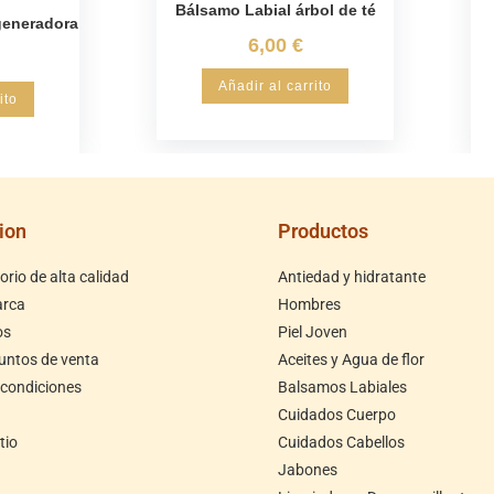
Bálsamo Labial árbol de té
eneradora
6,00
€
Añadir al carrito
ito
ion
Productos
rio de alta calidad
Antiedad y hidratante
arca
Hombres
os
Piel Joven
untos de venta
Aceites y Agua de flor
 condiciones
Balsamos Labiales
Cuidados Cuerpo
tio
Cuidados Cabellos
Jabones