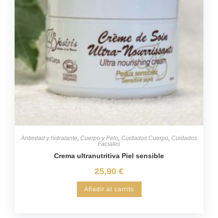
Antiedad y hidratante
,
Cuerpo y Pelo
,
Cuidados Cuerpo
,
Cuidados
Faciales
Crema ultranutritiva Piel sensible
25,90
€
Añadir al carrito