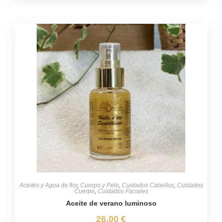
Aceites y Agua de flor
,
Cuerpo y Pelo
,
Cuidados Cabellos
,
Cuidados
Cuerpo
,
Cuidados Faciales
Aceite de verano luminoso
26,00
€