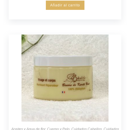
Añadir al carrito
Aceites y Agua de flor
,
Cuerpo y Pelo
,
Cuidados Cabellos
,
Cuidados