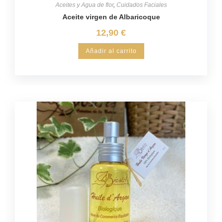
Aceites y Agua de flor
,
Cuidados Faciales
Aceite virgen de Albaricoque
12,90
€
Añadir al carrito