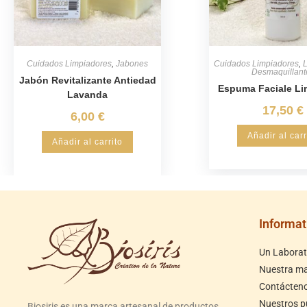
Cuidados Limpiadores
,
Jabones
Cuidados Limpiadores
,
L
Desmaquillant
Jabón Revitalizante Antiedad
Espuma Faciale Li
Lavanda
17,50
€
6,00
€
Añadir al carr
Añadir al carrito
Informat
Un Laborato
Nuestra m
Contácten
Nuestros p
Biosiris es una marca artesanal de productos