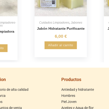
impiadores-
Cuidados Limpiadores
,
Jabones
es
Jabón Hidratante Purificante
mpiadora
6,00
€
Añadir al carrito
ito
ion
Productos
rio de alta calidad
Antiedad y hidratante
arca
Hombres
os
Piel Joven
untos de venta
Aceites y Agua de flor