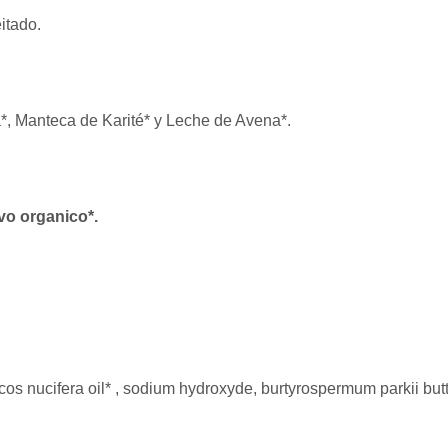
eitado.
a*, Manteca de Karité* y Leche de Avena*.
vo organico*.
ocos nucifera oil* , sodium hydroxyde, burtyrospermum parkii butt