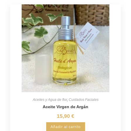
Aceites y Agua de flor
,
Cuidados Faciales
Aceite Virgen de Argán
15,90
€
Añadir al carrito