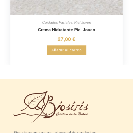
Cuidados Faciales
,
Piel Joven
Crema Hidratante Piel Joven
27,00
€
Añadir al carrito
Biosiris es una marca artesanal de productos