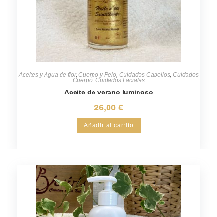
Aceites y Agua de flor
,
Cuerpo y Pelo
,
Cuidados Cabellos
,
Cuidados
Cuerpo
,
Cuidados Faciales
Aceite de verano luminoso
26,00
€
Añadir al carrito