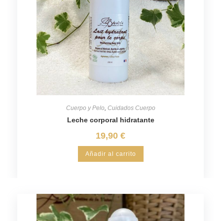
Cuerpo y Pelo
,
Cuidados Cuerpo
Leche corporal hidratante
19,90
€
Añadir al carrito