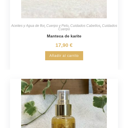
Aceites y Agua de flor
,
Cuerpo y Pelo
,
Cuidados Cabellos
,
Cuidados
Cuerpo
Manteca de karite
17,90
€
Añadir al carrito