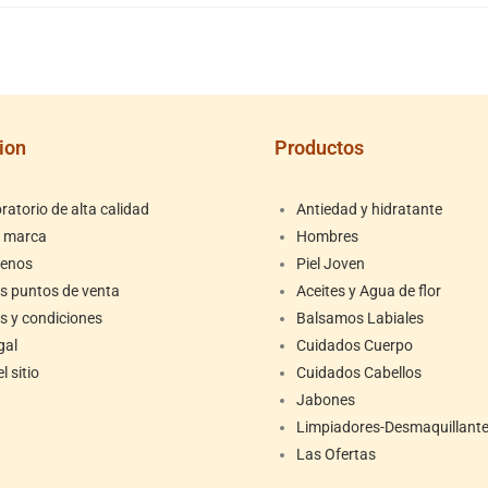
ion
Productos
atorio de alta calidad
Antiedad y hidratante
a marca
Hombres
tenos
Piel Joven
s puntos de venta
Aceites y Agua de flor
s y condiciones
Balsamos Labiales
gal
Cuidados Cuerpo
l sitio
Cuidados Cabellos
Jabones
Limpiadores-Desmaquillant
Las Ofertas