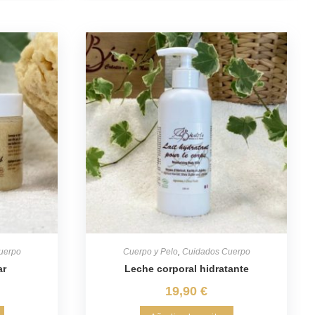
uerpo
Cuerpo y Pelo
,
Cuidados Cuerpo
ar
Leche corporal hidratante
19,90
€