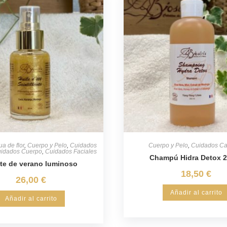
ua de flor
,
Cuerpo y Pelo
,
Cuidados
Cuerpo y Pelo
,
Cuidados Ca
idados Cuerpo
,
Cuidados Faciales
Champú Hidra Detox 
te de verano luminoso
18,50
€
26,00
€
Añadir al carrito
Añadir al carrito