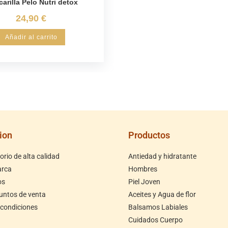
arilla Pelo Nutri detox
24,90
€
Añadir al carrito
ion
Productos
rio de alta calidad
Antiedad y hidratante
arca
Hombres
os
Piel Joven
untos de venta
Aceites y Agua de flor
 condiciones
Balsamos Labiales
Cuidados Cuerpo