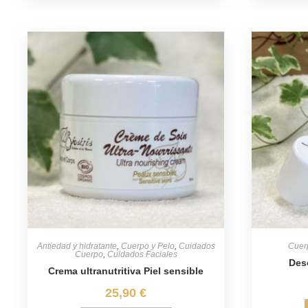
Antiedad y hidratante
,
Cuerpo y Pelo
,
Cuidados
Cuer
Cuerpo
,
Cuidados Faciales
Des
Crema ultranutritiva Piel sensible
25,90
€