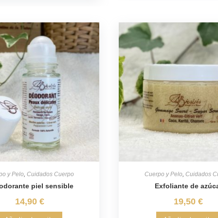
po y Pelo
,
Cuidados Cuerpo
Cuerpo y Pelo
,
Cuidados C
odorante piel sensible
Exfoliante de azúc
14,90
€
19,50
€